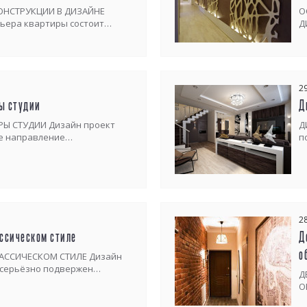
ОНСТРУКЦИИ В ДИЗАЙНЕ
О
ьера квартиры состоит…
Д
2
ы студии
Д
РЫ СТУДИИ Дизайн проект
Д
ое направление…
п
2
ассическом стиле
Д
о
ЛАССИЧЕСКОМ СТИЛЕ Дизайн
, серьёзно подвержен…
Д
О