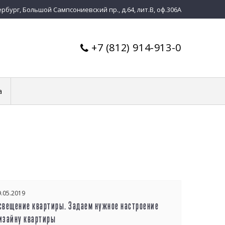
бург, Большой Сампсониевский пр., д.64, лит.В, оф.306А
+7 (812) 914-913-0
а
9.05.2019
свещение квартиры. Задаем нужное настроение
изайну квартиры