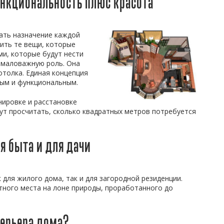
ункциональность плюс красота
ать назначение каждой
тить те вещи, которые
ми, которые будут нести
емаловажную роль. Она
отолка. Единая концепция
ным и функциональным.
нировке и расстановке
ут просчитать, сколько квадратных метров потребуется
я быта и для дачи
для жилого дома, так и для загородной резиденции.
тного места на лоне природы, проработанного до
терьера дома?