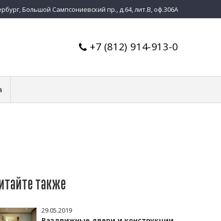
бург, Большой Сампсониевский пр., д.64, лит.В, оф.306А
+7 (812) 914-913-0
а
итайте также
29.05.2019
Раздвижные двери и конструкции