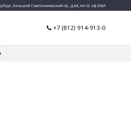
бург, Большой Сампсониевский пр., д.64, лит.В, оф.306А
+7 (812) 914-913-0
а